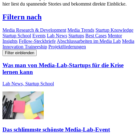
hier liest du spannende Stories und bekommst direkte Einblicke.
Filtern nach
Media Research & Development
Media Trends
Startup Knowledge
Startup School
Events
Lab News
Startups
Best Cases
Mentor
Insights
Fellow-Steckbriefe
Abschlussarbeiten im Media Lab
Media
Innovation Traineeship
Projektförderungen
Filter einblenden
Was man von Media-Lab-Startups für die Krise
lernen kann
Lab News, Startup School
Das schlimmste schönste Media-Lab-Event