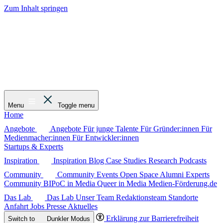
Zum Inhalt springen
Menu
Toggle menu
Home
Angebote
Angebote
Für junge Talente
Für Gründer:innen
Für
Medienmacher:innen
Für Entwickler:innen
Startups & Experts
Inspiration
Inspiration
Blog
Case Studies
Research
Podcasts
Community
Community
Events
Open Space
Alumni
Experts
Community
BIPoC in Media
Queer in Media
Medien-Förderung.de
Das Lab
Das Lab
Unser Team
Redaktionsteam
Standorte
Anfahrt
Jobs
Presse
Aktuelles
Erklärung zur Barrierefreiheit
Switch to
Dunkler
Modus