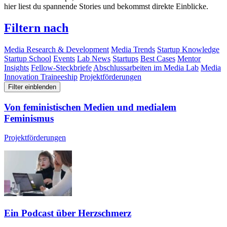
hier liest du spannende Stories und bekommst direkte Einblicke.
Filtern nach
Media Research & Development
Media Trends
Startup Knowledge
Startup School
Events
Lab News
Startups
Best Cases
Mentor
Insights
Fellow-Steckbriefe
Abschlussarbeiten im Media Lab
Media
Innovation Traineeship
Projektförderungen
Filter einblenden
Von feministischen Medien und medialem
Feminismus
Projektförderungen
Ein Podcast über Herzschmerz