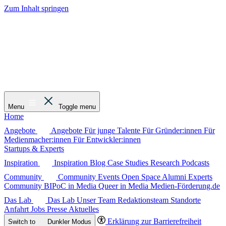
Zum Inhalt springen
Menu
Toggle menu
Home
Angebote
Angebote
Für junge Talente
Für Gründer:innen
Für
Medienmacher:innen
Für Entwickler:innen
Startups & Experts
Inspiration
Inspiration
Blog
Case Studies
Research
Podcasts
Community
Community
Events
Open Space
Alumni
Experts
Community
BIPoC in Media
Queer in Media
Medien-Förderung.de
Das Lab
Das Lab
Unser Team
Redaktionsteam
Standorte
Anfahrt
Jobs
Presse
Aktuelles
Erklärung zur Barrierefreiheit
Switch to
Dunkler
Modus