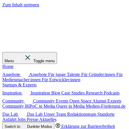
Zum Inhalt springen
Menu
Toggle menu
Home
Angebote
Angebote
Für junge Talente
Für Gründer:innen
Für
Medienmacher:innen
Für Entwickler:innen
Startups & Experts
Inspiration
Inspiration
Blog
Case Studies
Research
Podcasts
Community
Community
Events
Open Space
Alumni
Experts
Community
BIPoC in Media
Queer in Media
Medien-Förderung.de
Das Lab
Das Lab
Unser Team
Redaktionsteam
Standorte
Anfahrt
Jobs
Presse
Aktuelles
Erklärung zur Barrierefreiheit
Switch to
Dunkler
Modus