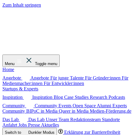
Zum Inhalt springen
Menu
Toggle menu
Home
Angebote
Angebote
Für junge Talente
Für Gründer:innen
Für
Medienmacher:innen
Für Entwickler:innen
Startups & Experts
Inspiration
Inspiration
Blog
Case Studies
Research
Podcasts
Community
Community
Events
Open Space
Alumni
Experts
Community
BIPoC in Media
Queer in Media
Medien-Förderung.de
Das Lab
Das Lab
Unser Team
Redaktionsteam
Standorte
Anfahrt
Jobs
Presse
Aktuelles
Erklärung zur Barrierefreiheit
Switch to
Dunkler
Modus