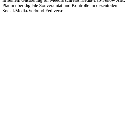
In seinem Gastbeitrag für Meedia schreibt Media-Lab-Fellow Alex
Plaum über digitale Souveränität und Kontrolle im dezentralen
Social-Media-Verbund Fediverse.