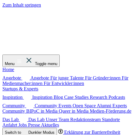
Zum Inhalt springen
Menu
Toggle menu
Home
Angebote
Angebote
Für junge Talente
Für Gründer:innen
Für
Medienmacher:innen
Für Entwickler:innen
Startups & Experts
Inspiration
Inspiration
Blog
Case Studies
Research
Podcasts
Community
Community
Events
Open Space
Alumni
Experts
Community
BIPoC in Media
Queer in Media
Medien-Förderung.de
Das Lab
Das Lab
Unser Team
Redaktionsteam
Standorte
Anfahrt
Jobs
Presse
Aktuelles
Erklärung zur Barrierefreiheit
Switch to
Dunkler
Modus