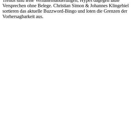
Trends sind leise Verhaltensänderungen, Hypes dagegen laute
Versprechen ohne Belege. Christian Simon & Johannes Klingebiel
sortieren das aktuelle Buzzword-Bingo und loten die Grenzen der
Vorhersagbarkeit aus.