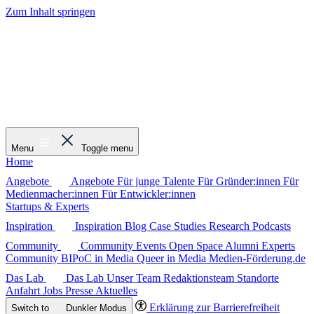
Zum Inhalt springen
Menu
Toggle menu
Home
Angebote
Angebote
Für junge Talente
Für Gründer:innen
Für
Medienmacher:innen
Für Entwickler:innen
Startups & Experts
Inspiration
Inspiration
Blog
Case Studies
Research
Podcasts
Community
Community
Events
Open Space
Alumni
Experts
Community
BIPoC in Media
Queer in Media
Medien-Förderung.de
Das Lab
Das Lab
Unser Team
Redaktionsteam
Standorte
Anfahrt
Jobs
Presse
Aktuelles
Erklärung zur Barrierefreiheit
Switch to
Dunkler
Modus