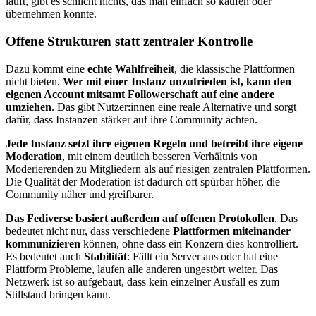
läuft, gibt es schlicht nichts, das man einfach so kaufen oder
übernehmen könnte.
Offene Strukturen statt zentraler Kontrolle
Dazu kommt eine
echte Wahlfreiheit
, die klassische Plattformen
nicht bieten.
Wer mit einer Instanz unzufrieden ist, kann den
eigenen Account mitsamt Followerschaft auf eine andere
umziehen
. Das gibt Nutzer:innen eine reale Alternative und sorgt
dafür, dass Instanzen stärker auf ihre Community achten.
Jede Instanz setzt ihre eigenen Regeln und betreibt ihre eigene
Moderation
, mit einem deutlich besseren Verhältnis von
Moderierenden zu Mitgliedern als auf riesigen zentralen Plattformen.
Die Qualität der Moderation ist dadurch oft spürbar höher, die
Community näher und greifbarer.
Das Fediverse basiert außerdem auf offenen Protokollen
. Das
bedeutet nicht nur, dass verschiedene
Plattformen miteinander
kommunizieren
können, ohne dass ein Konzern dies kontrolliert.
Es bedeutet auch
Stabilität
: Fällt ein Server aus oder hat eine
Plattform Probleme, laufen alle anderen ungestört weiter. Das
Netzwerk ist so aufgebaut, dass kein einzelner Ausfall es zum
Stillstand bringen kann.