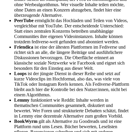
ohne Werbealgorithmus. Wer visuelle Inhalte teilen möchte,
ohne Daten an einen Konzern abzugeben, findet hier eine
überzeugende Alternative.
PeerTube
ermöglicht das Hochladen und Teilen von Videos,
vergleichbar mit YouTube. Der entscheidende Unterschied:
Statt eines zentralen Konzerns betreiben unabhängige
Communities ihre eigenen Videoinstanzen. Inhalte können
trotzdem fediverse-weit gefunden und abonniert werden.
Friendica
ist eine der ältesten Plattformen im Fediverse und
richtet sich an alle, die längere Beiträge und ausführlichere
Diskussionen bevorzugen. Die Oberfläche erinnert an
klassische soziale Netzwerke wie Facebook und eignet sich
besonders für den Einstieg aus dieser Welt.
Loops
ist der jüngste Dienst in dieser Reihe und setzt auf
kurze Videoclips im Hochformat, also das, was viele von
TikTok oder Instagram Reels kennen. Als Fediverse-Plattform
bleibt auch hier die Kontrolle bei den Nutzer:innen, nicht bei
einem Algorithmus.
Lemmy
funktioniert wie Reddit: Inhalte werden in
thematischen Communities gesammelt, diskutiert und
bewertet. Wer Foren und strukturierte Debatten schätzt, findet
in Lemmy eine dezentrale Alternative zum großen Vorbild.
BookWyrm
gilt als Alternative zu Goodreads und
ist eine
Plattform rund ums Lesen. Bücher bewerten, Leselisten
pflegen, Rezensionen schreiben und sich mit anderen