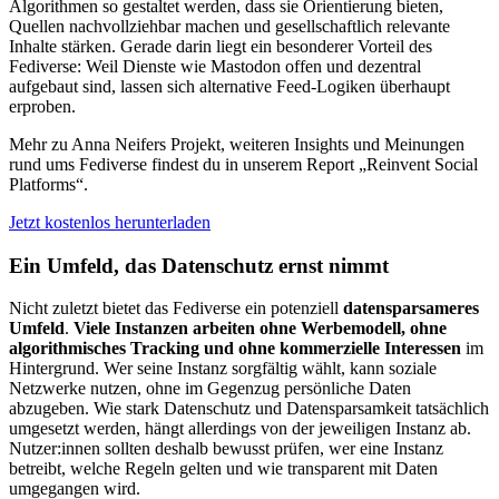
Algorithmen so gestaltet werden, dass sie Orientierung bieten,
Quellen nachvollziehbar machen und gesellschaftlich relevante
Inhalte stärken. Gerade darin liegt ein besonderer Vorteil des
Fediverse: Weil Dienste wie Mastodon offen und dezentral
aufgebaut sind, lassen sich alternative Feed-Logiken überhaupt
erproben.
Mehr zu Anna Neifers Projekt, weiteren Insights und Meinungen
rund ums Fediverse findest du in unserem Report „Reinvent Social
Platforms“.
Jetzt kostenlos herunterladen
Ein Umfeld, das Datenschutz ernst nimmt
Nicht zuletzt bietet das Fediverse ein potenziell
datensparsameres
Umfeld
.
Viele Instanzen arbeiten ohne Werbemodell, ohne
algorithmisches Tracking und ohne kommerzielle Interessen
im
Hintergrund. Wer seine Instanz sorgfältig wählt, kann soziale
Netzwerke nutzen, ohne im Gegenzug persönliche Daten
abzugeben. Wie stark Datenschutz und Datensparsamkeit tatsächlich
umgesetzt werden, hängt allerdings von der jeweiligen Instanz ab.
Nutzer:innen sollten deshalb bewusst prüfen, wer eine Instanz
betreibt, welche Regeln gelten und wie transparent mit Daten
umgegangen wird.