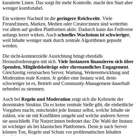
kuratierte Listen. Das sorgt für mehr Kontrolle, macht den Start aber
weniger komfortabel.
Ein weiterer Nachteil ist die
geringere Reichweite
. Viele
Freund:innen, Marken, Medien oder Creator:innen sind weiterhin
vor allem auf großen Plattformen aktiv. Dadurch kann das Fediverse
anfangs leerer wirken. Auch
schnelles Wachstum ist schwieriger
,
weil Inhalte weniger stark durch zentrale Algorithmen gepusht
werden.
Die nicht-kommerzielle Ausrichtung bringt ebenfalls
Herausforderungen mit sich.
Viele Instanzen finanzieren sich über
Spenden, Mitgliedsbeiträge oder ehrenamtliches Engagement
.
Gleichzeitig verursachen Server, Wartung, Weiterentwicklung und
Moderation reale Kosten. Je größer eine Instanz wird, desto
schwieriger ist es, Betrieb und Community-Management dauerhaft
nebenbei zu stemmen.
Auch bei
Regeln und Moderation
zeigt sich die Kehrseite der
dezentralen Struktur. Da es keine zentrale Stelle gibt, die einheitliche
Vorgaben macht, entscheidet jede Instanz selbst, welche Inhalte sie
zulässt, wie sie mit Konflikten umgeht und welche anderen Server
sie ausschließt. Für Nutzer:innen bedeutet das: Die Wahl der Instanz
ist wichtiger als bei klassischen Plattformen. Denn je nach Server
können Ton, Regeln und Schutz vor problematischen Inhalten