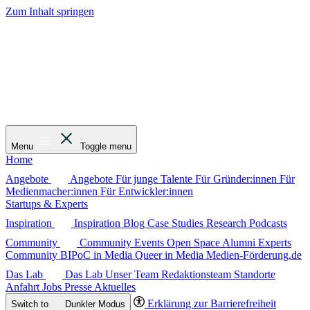
Zum Inhalt springen
Menu
Toggle menu
Home
Angebote
Angebote
Für junge Talente
Für Gründer:innen
Für
Medienmacher:innen
Für Entwickler:innen
Startups & Experts
Inspiration
Inspiration
Blog
Case Studies
Research
Podcasts
Community
Community
Events
Open Space
Alumni
Experts
Community
BIPoC in Media
Queer in Media
Medien-Förderung.de
Das Lab
Das Lab
Unser Team
Redaktionsteam
Standorte
Anfahrt
Jobs
Presse
Aktuelles
Erklärung zur Barrierefreiheit
Switch to
Dunkler
Modus