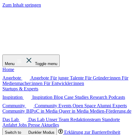
Zum Inhalt springen
Menu
Toggle menu
Home
Angebote
Angebote
Für junge Talente
Für Gründer:innen
Für
Medienmacher:innen
Für Entwickler:innen
Startups & Experts
Inspiration
Inspiration
Blog
Case Studies
Research
Podcasts
Community
Community
Events
Open Space
Alumni
Experts
Community
BIPoC in Media
Queer in Media
Medien-Förderung.de
Das Lab
Das Lab
Unser Team
Redaktionsteam
Standorte
Anfahrt
Jobs
Presse
Aktuelles
Erklärung zur Barrierefreiheit
Switch to
Dunkler
Modus